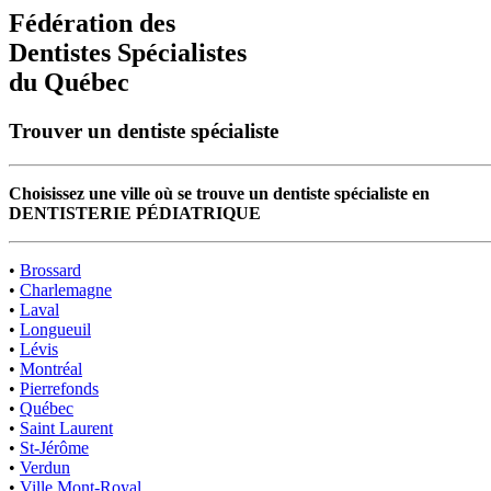
Fédération des
Dentistes Spécialistes
du Québec
Trouver un dentiste spécialiste
Choisissez une ville où se trouve un dentiste spécialiste en
DENTISTERIE PÉDIATRIQUE
•
Brossard
•
Charlemagne
•
Laval
•
Longueuil
•
Lévis
•
Montréal
•
Pierrefonds
•
Québec
•
Saint Laurent
•
St-Jérôme
•
Verdun
•
Ville Mont-Royal