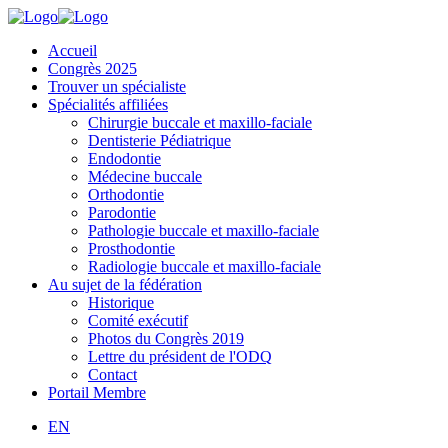
Accueil
Congrès 2025
Trouver un spécialiste
Spécialités affiliées
Chirurgie buccale et maxillo-faciale
Dentisterie Pédiatrique
Endodontie
Médecine buccale
Orthodontie
Parodontie
Pathologie buccale et maxillo-faciale
Prosthodontie
Radiologie buccale et maxillo-faciale
Au sujet de la fédération
Historique
Comité exécutif
Photos du Congrès 2019
Lettre du président de l'ODQ
Contact
Portail Membre
EN