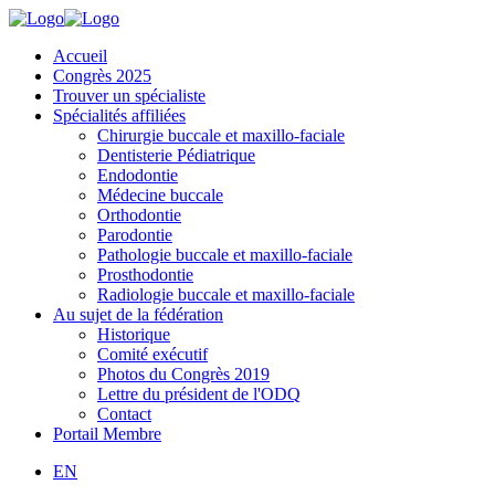
Accueil
Congrès 2025
Trouver un spécialiste
Spécialités affiliées
Chirurgie buccale et maxillo-faciale
Dentisterie Pédiatrique
Endodontie
Médecine buccale
Orthodontie
Parodontie
Pathologie buccale et maxillo-faciale
Prosthodontie
Radiologie buccale et maxillo-faciale
Au sujet de la fédération
Historique
Comité exécutif
Photos du Congrès 2019
Lettre du président de l'ODQ
Contact
Portail Membre
EN