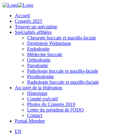
Accueil
Congrès 2025
Trouver un spécialiste
Spécialités affiliées
Chirurgie buccale et maxillo-faciale
Dentisterie Pédiatrique
Endodontie
Médecine buccale
Orthodontie
Parodontie
Pathologie buccale et maxillo-faciale
Prosthodontie
Radiologie buccale et maxillo-faciale
Au sujet de la fédération
Historique
Comité exécutif
Photos du Congrès 2019
Lettre du président de l'ODQ
Contact
Portail Membre
EN