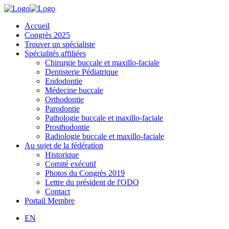
Accueil
Congrès 2025
Trouver un spécialiste
Spécialités affiliées
Chirurgie buccale et maxillo-faciale
Dentisterie Pédiatrique
Endodontie
Médecine buccale
Orthodontie
Parodontie
Pathologie buccale et maxillo-faciale
Prosthodontie
Radiologie buccale et maxillo-faciale
Au sujet de la fédération
Historique
Comité exécutif
Photos du Congrès 2019
Lettre du président de l'ODQ
Contact
Portail Membre
EN