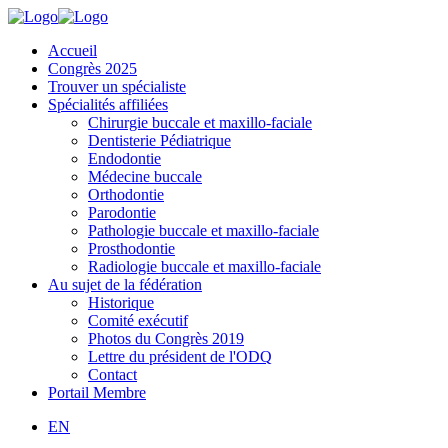
Accueil
Congrès 2025
Trouver un spécialiste
Spécialités affiliées
Chirurgie buccale et maxillo-faciale
Dentisterie Pédiatrique
Endodontie
Médecine buccale
Orthodontie
Parodontie
Pathologie buccale et maxillo-faciale
Prosthodontie
Radiologie buccale et maxillo-faciale
Au sujet de la fédération
Historique
Comité exécutif
Photos du Congrès 2019
Lettre du président de l'ODQ
Contact
Portail Membre
EN