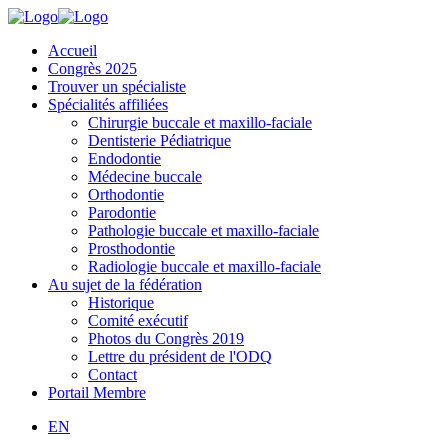
Accueil
Congrès 2025
Trouver un spécialiste
Spécialités affiliées
Chirurgie buccale et maxillo-faciale
Dentisterie Pédiatrique
Endodontie
Médecine buccale
Orthodontie
Parodontie
Pathologie buccale et maxillo-faciale
Prosthodontie
Radiologie buccale et maxillo-faciale
Au sujet de la fédération
Historique
Comité exécutif
Photos du Congrès 2019
Lettre du président de l'ODQ
Contact
Portail Membre
EN