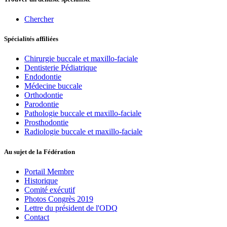
Chercher
Spécialités affiliées
Chirurgie buccale et maxillo-faciale
Dentisterie Pédiatrique
Endodontie
Médecine buccale
Orthodontie
Parodontie
Pathologie buccale et maxillo-faciale
Prosthodontie
Radiologie buccale et maxillo-faciale
Au sujet de la Fédération
Portail Membre
Historique
Comité exécutif
Photos Congrès 2019
Lettre du président de l'ODQ
Contact