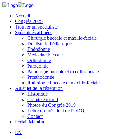
Accueil
Congrès 2025
Trouver un spécialiste
Spécialités affiliées
Chirurgie buccale et maxillo-faciale
Dentisterie Pédiatrique
Endodontie
Médecine buccale
Orthodontie
Parodontie
Pathologie buccale et maxillo-faciale
Prosthodontie
Radiologie buccale et maxillo-faciale
Au sujet de la fédération
Historique
Comité exécutif
Photos du Congrès 2019
Lettre du président de l'ODQ
Contact
Portail Membre
EN