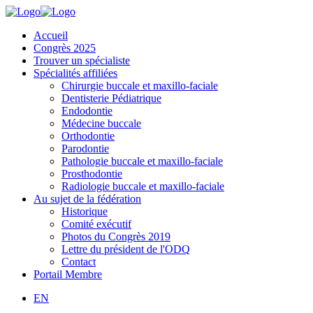
Accueil
Congrès 2025
Trouver un spécialiste
Spécialités affiliées
Chirurgie buccale et maxillo-faciale
Dentisterie Pédiatrique
Endodontie
Médecine buccale
Orthodontie
Parodontie
Pathologie buccale et maxillo-faciale
Prosthodontie
Radiologie buccale et maxillo-faciale
Au sujet de la fédération
Historique
Comité exécutif
Photos du Congrès 2019
Lettre du président de l'ODQ
Contact
Portail Membre
EN