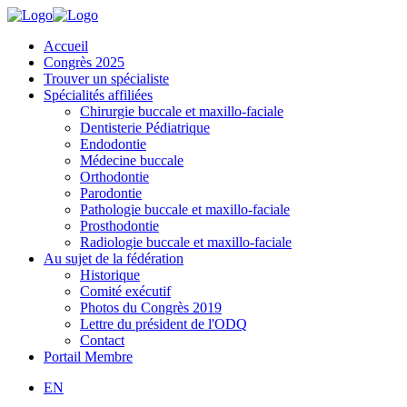
Accueil
Congrès 2025
Trouver un spécialiste
Spécialités affiliées
Chirurgie buccale et maxillo-faciale
Dentisterie Pédiatrique
Endodontie
Médecine buccale
Orthodontie
Parodontie
Pathologie buccale et maxillo-faciale
Prosthodontie
Radiologie buccale et maxillo-faciale
Au sujet de la fédération
Historique
Comité exécutif
Photos du Congrès 2019
Lettre du président de l'ODQ
Contact
Portail Membre
EN