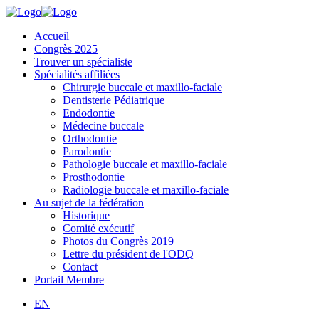
Accueil
Congrès 2025
Trouver un spécialiste
Spécialités affiliées
Chirurgie buccale et maxillo-faciale
Dentisterie Pédiatrique
Endodontie
Médecine buccale
Orthodontie
Parodontie
Pathologie buccale et maxillo-faciale
Prosthodontie
Radiologie buccale et maxillo-faciale
Au sujet de la fédération
Historique
Comité exécutif
Photos du Congrès 2019
Lettre du président de l'ODQ
Contact
Portail Membre
EN