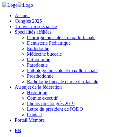
Accueil
Congrès 2025
Trouver un spécialiste
Spécialités affiliées
Chirurgie buccale et maxillo-faciale
Dentisterie Pédiatrique
Endodontie
Médecine buccale
Orthodontie
Parodontie
Pathologie buccale et maxillo-faciale
Prosthodontie
Radiologie buccale et maxillo-faciale
Au sujet de la fédération
Historique
Comité exécutif
Photos du Congrès 2019
Lettre du président de l'ODQ
Contact
Portail Membre
EN