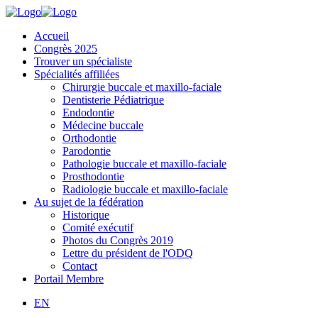
Accueil
Congrès 2025
Trouver un spécialiste
Spécialités affiliées
Chirurgie buccale et maxillo-faciale
Dentisterie Pédiatrique
Endodontie
Médecine buccale
Orthodontie
Parodontie
Pathologie buccale et maxillo-faciale
Prosthodontie
Radiologie buccale et maxillo-faciale
Au sujet de la fédération
Historique
Comité exécutif
Photos du Congrès 2019
Lettre du président de l'ODQ
Contact
Portail Membre
EN