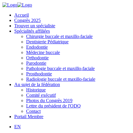
Accueil
Congrès 2025
Trouver un spécialiste
Spécialités affiliées
Chirurgie buccale et maxillo-faciale
Dentisterie Pédiatrique
Endodontie
Médecine buccale
Orthodontie
Parodontie
Pathologie buccale et maxillo-faciale
Prosthodontie
Radiologie buccale et maxillo-faciale
Au sujet de la fédération
Historique
Comité exécutif
Photos du Congrès 2019
Lettre du président de l'ODQ
Contact
Portail Membre
EN