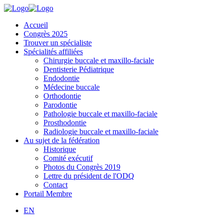
Accueil
Congrès 2025
Trouver un spécialiste
Spécialités affiliées
Chirurgie buccale et maxillo-faciale
Dentisterie Pédiatrique
Endodontie
Médecine buccale
Orthodontie
Parodontie
Pathologie buccale et maxillo-faciale
Prosthodontie
Radiologie buccale et maxillo-faciale
Au sujet de la fédération
Historique
Comité exécutif
Photos du Congrès 2019
Lettre du président de l'ODQ
Contact
Portail Membre
EN