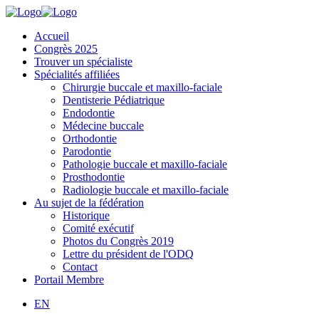
Accueil
Congrès 2025
Trouver un spécialiste
Spécialités affiliées
Chirurgie buccale et maxillo-faciale
Dentisterie Pédiatrique
Endodontie
Médecine buccale
Orthodontie
Parodontie
Pathologie buccale et maxillo-faciale
Prosthodontie
Radiologie buccale et maxillo-faciale
Au sujet de la fédération
Historique
Comité exécutif
Photos du Congrès 2019
Lettre du président de l'ODQ
Contact
Portail Membre
EN