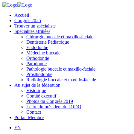
Accueil
Congrès 2025
Trouver un spécialiste
Spécialités affiliées
Chirurgie buccale et maxillo-faciale
Dentisterie Pédiatrique
Endodontie
Médecine buccale
Orthodontie
Parodontie
Pathologie buccale et maxillo-faciale
Prosthodontie
Radiologie buccale et maxillo-faciale
Au sujet de la fédération
Historique
Comité exécutif
Photos du Congrès 2019
Lettre du président de l'ODQ
Contact
Portail Membre
EN