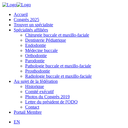
Accueil
Congrès 2025
Trouver un spécialiste
Spécialités affiliées
Chirurgie buccale et maxillo-faciale
Dentisterie Pédiatrique
Endodontie
Médecine buccale
Orthodontie
Parodontie
Pathologie buccale et maxillo-faciale
Prosthodontie
Radiologie buccale et maxillo-faciale
Au sujet de la fédération
Historique
Comité exécutif
Photos du Congrès 2019
Lettre du président de l'ODQ
Contact
Portail Membre
EN