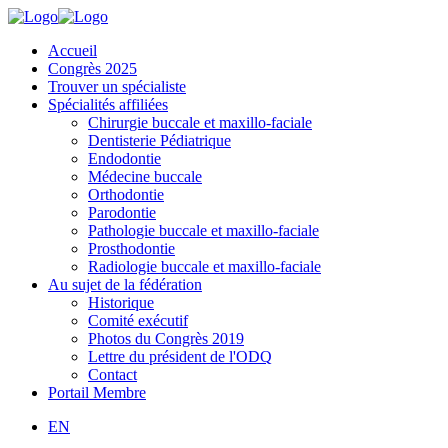
Accueil
Congrès 2025
Trouver un spécialiste
Spécialités affiliées
Chirurgie buccale et maxillo-faciale
Dentisterie Pédiatrique
Endodontie
Médecine buccale
Orthodontie
Parodontie
Pathologie buccale et maxillo-faciale
Prosthodontie
Radiologie buccale et maxillo-faciale
Au sujet de la fédération
Historique
Comité exécutif
Photos du Congrès 2019
Lettre du président de l'ODQ
Contact
Portail Membre
EN