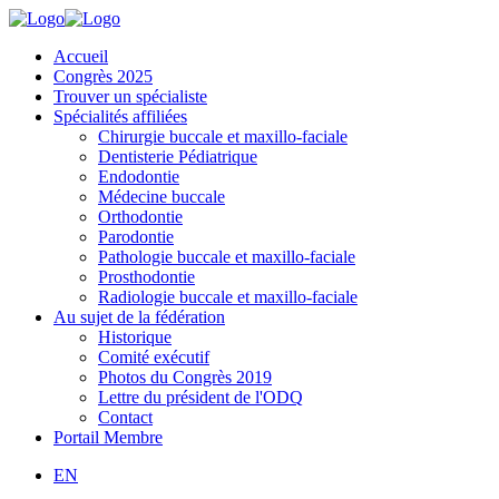
Accueil
Congrès 2025
Trouver un spécialiste
Spécialités affiliées
Chirurgie buccale et maxillo-faciale
Dentisterie Pédiatrique
Endodontie
Médecine buccale
Orthodontie
Parodontie
Pathologie buccale et maxillo-faciale
Prosthodontie
Radiologie buccale et maxillo-faciale
Au sujet de la fédération
Historique
Comité exécutif
Photos du Congrès 2019
Lettre du président de l'ODQ
Contact
Portail Membre
EN