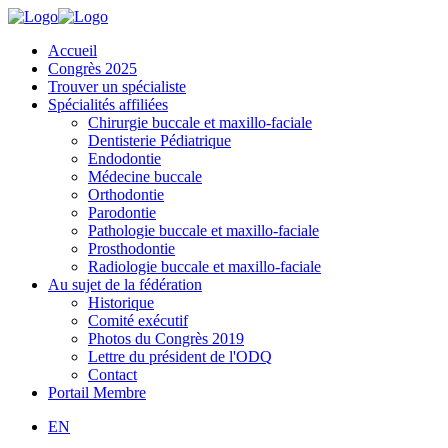
Accueil
Congrès 2025
Trouver un spécialiste
Spécialités affiliées
Chirurgie buccale et maxillo-faciale
Dentisterie Pédiatrique
Endodontie
Médecine buccale
Orthodontie
Parodontie
Pathologie buccale et maxillo-faciale
Prosthodontie
Radiologie buccale et maxillo-faciale
Au sujet de la fédération
Historique
Comité exécutif
Photos du Congrès 2019
Lettre du président de l'ODQ
Contact
Portail Membre
EN