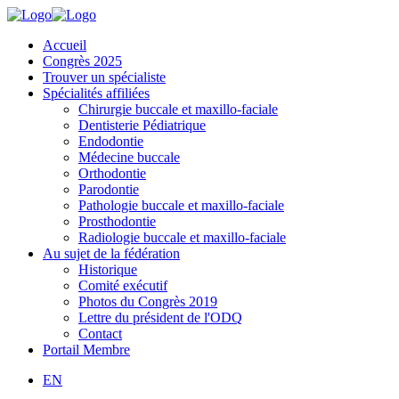
Accueil
Congrès 2025
Trouver un spécialiste
Spécialités affiliées
Chirurgie buccale et maxillo-faciale
Dentisterie Pédiatrique
Endodontie
Médecine buccale
Orthodontie
Parodontie
Pathologie buccale et maxillo-faciale
Prosthodontie
Radiologie buccale et maxillo-faciale
Au sujet de la fédération
Historique
Comité exécutif
Photos du Congrès 2019
Lettre du président de l'ODQ
Contact
Portail Membre
EN