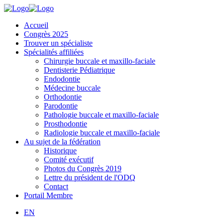
Accueil
Congrès 2025
Trouver un spécialiste
Spécialités affiliées
Chirurgie buccale et maxillo-faciale
Dentisterie Pédiatrique
Endodontie
Médecine buccale
Orthodontie
Parodontie
Pathologie buccale et maxillo-faciale
Prosthodontie
Radiologie buccale et maxillo-faciale
Au sujet de la fédération
Historique
Comité exécutif
Photos du Congrès 2019
Lettre du président de l'ODQ
Contact
Portail Membre
EN