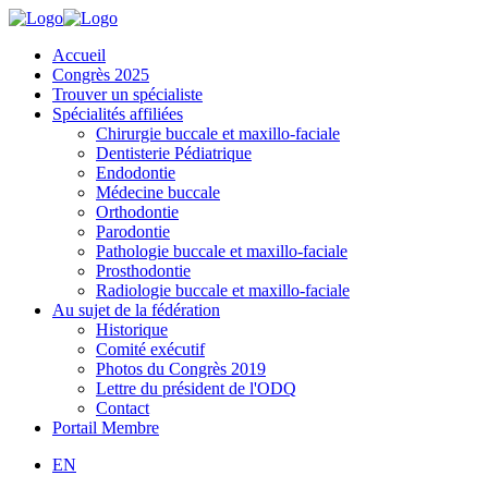
Accueil
Congrès 2025
Trouver un spécialiste
Spécialités affiliées
Chirurgie buccale et maxillo-faciale
Dentisterie Pédiatrique
Endodontie
Médecine buccale
Orthodontie
Parodontie
Pathologie buccale et maxillo-faciale
Prosthodontie
Radiologie buccale et maxillo-faciale
Au sujet de la fédération
Historique
Comité exécutif
Photos du Congrès 2019
Lettre du président de l'ODQ
Contact
Portail Membre
EN