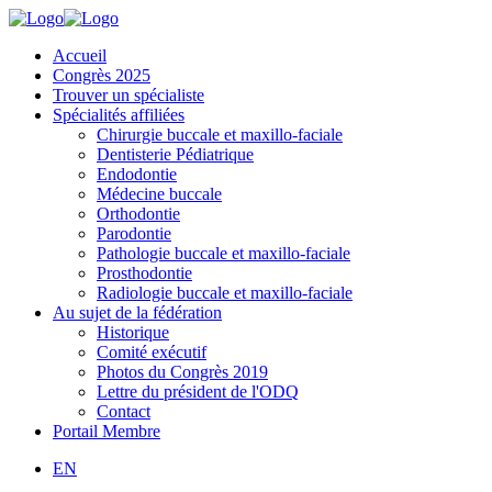
Accueil
Congrès 2025
Trouver un spécialiste
Spécialités affiliées
Chirurgie buccale et maxillo-faciale
Dentisterie Pédiatrique
Endodontie
Médecine buccale
Orthodontie
Parodontie
Pathologie buccale et maxillo-faciale
Prosthodontie
Radiologie buccale et maxillo-faciale
Au sujet de la fédération
Historique
Comité exécutif
Photos du Congrès 2019
Lettre du président de l'ODQ
Contact
Portail Membre
EN