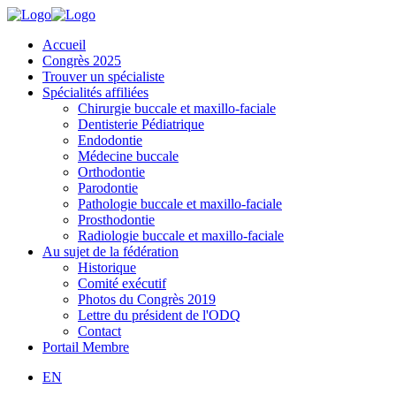
Accueil
Congrès 2025
Trouver un spécialiste
Spécialités affiliées
Chirurgie buccale et maxillo-faciale
Dentisterie Pédiatrique
Endodontie
Médecine buccale
Orthodontie
Parodontie
Pathologie buccale et maxillo-faciale
Prosthodontie
Radiologie buccale et maxillo-faciale
Au sujet de la fédération
Historique
Comité exécutif
Photos du Congrès 2019
Lettre du président de l'ODQ
Contact
Portail Membre
EN