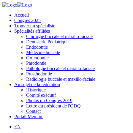
Accueil
Congrès 2025
Trouver un spécialiste
Spécialités affiliées
Chirurgie buccale et maxillo-faciale
Dentisterie Pédiatrique
Endodontie
Médecine buccale
Orthodontie
Parodontie
Pathologie buccale et maxillo-faciale
Prosthodontie
Radiologie buccale et maxillo-faciale
Au sujet de la fédération
Historique
Comité exécutif
Photos du Congrès 2019
Lettre du président de l'ODQ
Contact
Portail Membre
EN