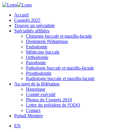
Accueil
Congrès 2025
Trouver un spécialiste
Spécialités affiliées
Chirurgie buccale et maxillo-faciale
Dentisterie Pédiatrique
Endodontie
Médecine buccale
Orthodontie
Parodontie
Pathologie buccale et maxillo-faciale
Prosthodontie
Radiologie buccale et maxillo-faciale
Au sujet de la fédération
Historique
Comité exécutif
Photos du Congrès 2019
Lettre du président de l'ODQ
Contact
Portail Membre
EN