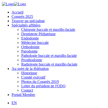
Accueil
Congrès 2025
Trouver un spécialiste
Spécialités affiliées
Chirurgie buccale et maxillo-faciale
Dentisterie Pédiatrique
Endodontie
Médecine buccale
Orthodontie
Parodontie
Pathologie buccale et maxillo-faciale
Prosthodontie
Radiologie buccale et maxillo-faciale
Au sujet de la fédération
Historique
Comité exécutif
Photos du Congrès 2019
Lettre du président de l'ODQ
Contact
Portail Membre
EN