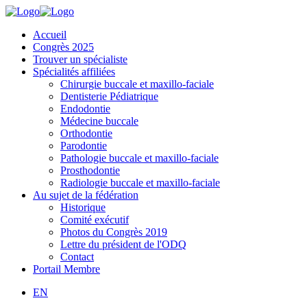
Accueil
Congrès 2025
Trouver un spécialiste
Spécialités affiliées
Chirurgie buccale et maxillo-faciale
Dentisterie Pédiatrique
Endodontie
Médecine buccale
Orthodontie
Parodontie
Pathologie buccale et maxillo-faciale
Prosthodontie
Radiologie buccale et maxillo-faciale
Au sujet de la fédération
Historique
Comité exécutif
Photos du Congrès 2019
Lettre du président de l'ODQ
Contact
Portail Membre
EN