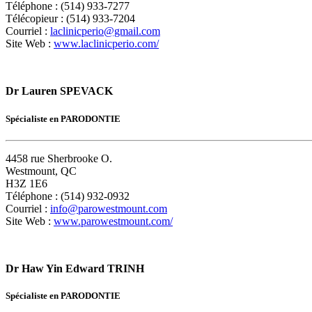
Téléphone : (514) 933-7277
Télécopieur : (514) 933-7204
Courriel :
laclinicperio@gmail.com
Site Web :
www.laclinicperio.com/
Dr Lauren SPEVACK
Spécialiste en PARODONTIE
4458 rue Sherbrooke O.
Westmount, QC
H3Z 1E6
Téléphone : (514) 932-0932
Courriel :
info@parowestmount.com
Site Web :
www.parowestmount.com/
Dr Haw Yin Edward TRINH
Spécialiste en PARODONTIE