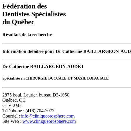
Fédération des
Dentistes Spécialistes
du Québec
Résultats de la recherche
Information détaillée pour Dr Catherine BAILLARGEON-AU
Dr Catherine BAILLARGEON-AUDET
Spécialiste en CHIRURGIE BUCCALE ET MAXILLOFACIALE
2875 boul. Laurier, bureau D3-1050
Québec, QC
G1V 2M2
Téléphone : (418) 704-7077
Courriel :
info@cliniqueorosphere.com
Site Web :
www.cliniqueorosphere.com