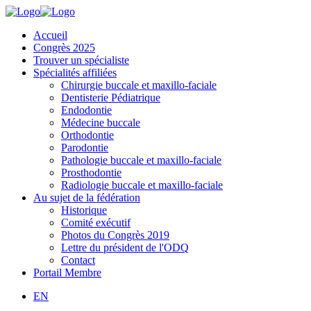
Accueil
Congrès 2025
Trouver un spécialiste
Spécialités affiliées
Chirurgie buccale et maxillo-faciale
Dentisterie Pédiatrique
Endodontie
Médecine buccale
Orthodontie
Parodontie
Pathologie buccale et maxillo-faciale
Prosthodontie
Radiologie buccale et maxillo-faciale
Au sujet de la fédération
Historique
Comité exécutif
Photos du Congrès 2019
Lettre du président de l'ODQ
Contact
Portail Membre
EN