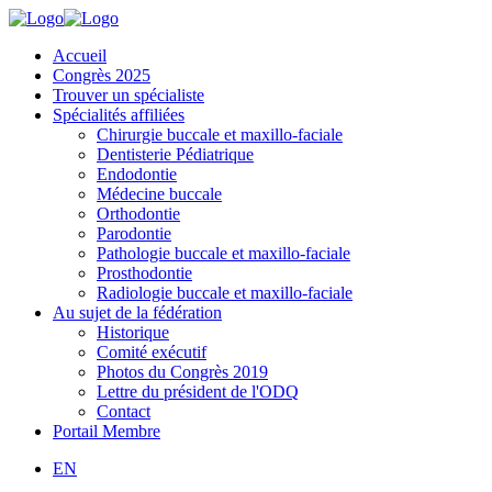
Accueil
Congrès 2025
Trouver un spécialiste
Spécialités affiliées
Chirurgie buccale et maxillo-faciale
Dentisterie Pédiatrique
Endodontie
Médecine buccale
Orthodontie
Parodontie
Pathologie buccale et maxillo-faciale
Prosthodontie
Radiologie buccale et maxillo-faciale
Au sujet de la fédération
Historique
Comité exécutif
Photos du Congrès 2019
Lettre du président de l'ODQ
Contact
Portail Membre
EN