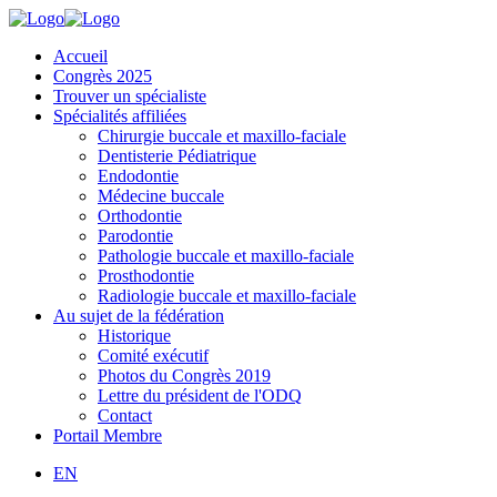
Accueil
Congrès 2025
Trouver un spécialiste
Spécialités affiliées
Chirurgie buccale et maxillo-faciale
Dentisterie Pédiatrique
Endodontie
Médecine buccale
Orthodontie
Parodontie
Pathologie buccale et maxillo-faciale
Prosthodontie
Radiologie buccale et maxillo-faciale
Au sujet de la fédération
Historique
Comité exécutif
Photos du Congrès 2019
Lettre du président de l'ODQ
Contact
Portail Membre
EN