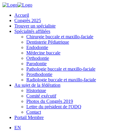
Accueil
Congrès 2025
Trouver un spécialiste
Spécialités affiliées
Chirurgie buccale et maxillo-faciale
Dentisterie Pédiatrique
Endodontie
Médecine buccale
Orthodontie
Parodontie
Pathologie buccale et maxillo-faciale
Prosthodontie
Radiologie buccale et maxillo-faciale
Au sujet de la fédération
Historique
Comité exécutif
Photos du Congrès 2019
Lettre du président de l'ODQ
Contact
Portail Membre
EN