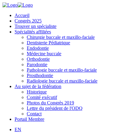
Accueil
Congrès 2025
Trouver un spécialiste
Spécialités affiliées
Chirurgie buccale et maxillo-faciale
Dentisterie Pédiatrique
Endodontie
Médecine buccale
Orthodontie
Parodontie
Pathologie buccale et maxillo-faciale
Prosthodontie
Radiologie buccale et maxillo-faciale
Au sujet de la fédération
Historique
Comité exécutif
Photos du Congrès 2019
Lettre du président de l'ODQ
Contact
Portail Membre
EN