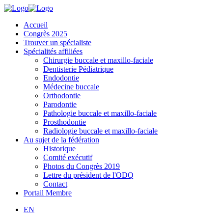
Accueil
Congrès 2025
Trouver un spécialiste
Spécialités affiliées
Chirurgie buccale et maxillo-faciale
Dentisterie Pédiatrique
Endodontie
Médecine buccale
Orthodontie
Parodontie
Pathologie buccale et maxillo-faciale
Prosthodontie
Radiologie buccale et maxillo-faciale
Au sujet de la fédération
Historique
Comité exécutif
Photos du Congrès 2019
Lettre du président de l'ODQ
Contact
Portail Membre
EN