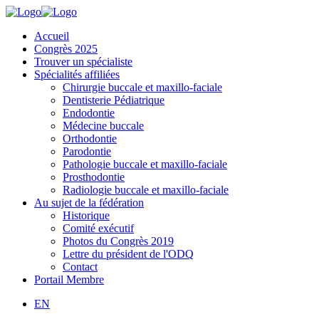
Accueil
Congrès 2025
Trouver un spécialiste
Spécialités affiliées
Chirurgie buccale et maxillo-faciale
Dentisterie Pédiatrique
Endodontie
Médecine buccale
Orthodontie
Parodontie
Pathologie buccale et maxillo-faciale
Prosthodontie
Radiologie buccale et maxillo-faciale
Au sujet de la fédération
Historique
Comité exécutif
Photos du Congrès 2019
Lettre du président de l'ODQ
Contact
Portail Membre
EN