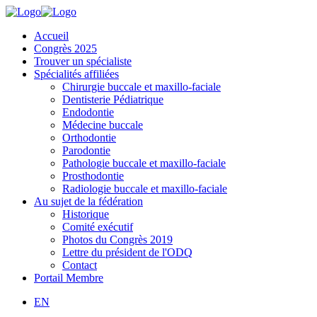
Accueil
Congrès 2025
Trouver un spécialiste
Spécialités affiliées
Chirurgie buccale et maxillo-faciale
Dentisterie Pédiatrique
Endodontie
Médecine buccale
Orthodontie
Parodontie
Pathologie buccale et maxillo-faciale
Prosthodontie
Radiologie buccale et maxillo-faciale
Au sujet de la fédération
Historique
Comité exécutif
Photos du Congrès 2019
Lettre du président de l'ODQ
Contact
Portail Membre
EN