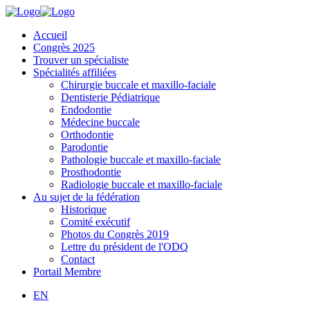
Accueil
Congrès 2025
Trouver un spécialiste
Spécialités affiliées
Chirurgie buccale et maxillo-faciale
Dentisterie Pédiatrique
Endodontie
Médecine buccale
Orthodontie
Parodontie
Pathologie buccale et maxillo-faciale
Prosthodontie
Radiologie buccale et maxillo-faciale
Au sujet de la fédération
Historique
Comité exécutif
Photos du Congrès 2019
Lettre du président de l'ODQ
Contact
Portail Membre
EN