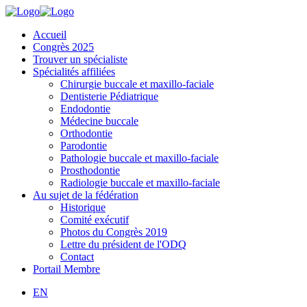
Accueil
Congrès 2025
Trouver un spécialiste
Spécialités affiliées
Chirurgie buccale et maxillo-faciale
Dentisterie Pédiatrique
Endodontie
Médecine buccale
Orthodontie
Parodontie
Pathologie buccale et maxillo-faciale
Prosthodontie
Radiologie buccale et maxillo-faciale
Au sujet de la fédération
Historique
Comité exécutif
Photos du Congrès 2019
Lettre du président de l'ODQ
Contact
Portail Membre
EN