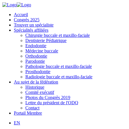
Accueil
Congrès 2025
Trouver un spécialiste
Spécialités affiliées
Chirurgie buccale et maxillo-faciale
Dentisterie Pédiatrique
Endodontie
Médecine buccale
Orthodontie
Parodontie
Pathologie buccale et maxillo-faciale
Prosthodontie
Radiologie buccale et maxillo-faciale
Au sujet de la fédération
Historique
Comité exécutif
Photos du Congrès 2019
Lettre du président de l'ODQ
Contact
Portail Membre
EN