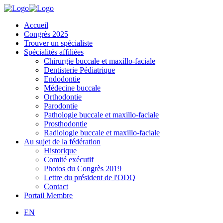
Accueil
Congrès 2025
Trouver un spécialiste
Spécialités affiliées
Chirurgie buccale et maxillo-faciale
Dentisterie Pédiatrique
Endodontie
Médecine buccale
Orthodontie
Parodontie
Pathologie buccale et maxillo-faciale
Prosthodontie
Radiologie buccale et maxillo-faciale
Au sujet de la fédération
Historique
Comité exécutif
Photos du Congrès 2019
Lettre du président de l'ODQ
Contact
Portail Membre
EN