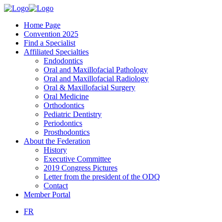
Home Page
Convention 2025
Find a Specialist
Affiliated Specialties
Endodontics
Oral and Maxillofacial Pathology
Oral and Maxillofacial Radiology
Oral & Maxillofacial Surgery
Oral Medicine
Orthodontics
Pediatric Dentistry
Periodontics
Prosthodontics
About the Federation
History
Executive Committee
2019 Congress Pictures
Letter from the president of the ODQ
Contact
Member Portal
FR